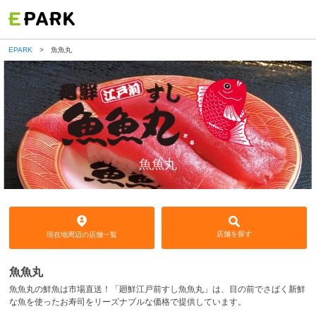
EPARK
魚魚丸
魚魚丸
店舗を探す
現在地周辺の店舗一覧
魚魚丸
魚魚丸の鮮魚は市場直送！「廻鮮江戸前すし魚魚丸」は、目の前でさばく新鮮
な魚を使ったお寿司をリーズナブルな価格で提供しています。