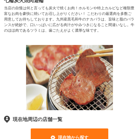
七輪炭火焼肉遊輪
当店の自慢は何と言っても炭火で焼くお肉！ホルモンや特上カルビなど種類豊
富なお肉を豪快に焼いてお召し上がりください！ こだわりの厳選肉を多数ご
用意してお待ちしております。九州産黒毛和牛のナカバラは、旨味と脂のバラ
ンスが絶妙で、口いっぱいに広がる肉汁がやみつきになること間違いなし。牛
のほほ肉であるツラミは、歯ごたえがよく濃厚な味です。
現在地周辺の店舗一覧
現在地から探す